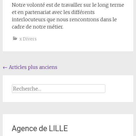
Notre volonté est de travailler sur le long terme
et en partenariat avec les différents
interlocuteurs que nous rencontrons dans le
cadre de notre métier.
x Divers
Navigation au sein des articles
←
Articles plus anciens
Rechercher :
Agence de LILLE